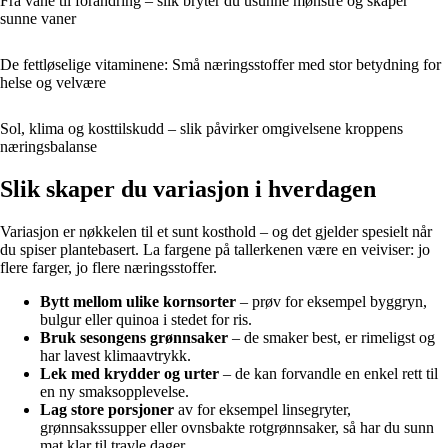
Fra vane til forandring – slik bryter du usunne mønstre og skaper
sunne vaner
De fettløselige vitaminene: Små næringsstoffer med stor betydning for
helse og velvære
Sol, klima og kosttilskudd – slik påvirker omgivelsene kroppens
næringsbalanse
Slik skaper du variasjon i hverdagen
Variasjon er nøkkelen til et sunt kosthold – og det gjelder spesielt når
du spiser plantebasert. La fargene på tallerkenen være en veiviser: jo
flere farger, jo flere næringsstoffer.
Bytt mellom ulike kornsorter
– prøv for eksempel byggryn,
bulgur eller quinoa i stedet for ris.
Bruk sesongens grønnsaker
– de smaker best, er rimeligst og
har lavest klimaavtrykk.
Lek med krydder og urter
– de kan forvandle en enkel rett til
en ny smaksopplevelse.
Lag store porsjoner
av for eksempel linsegryter,
grønnsakssupper eller ovnsbakte rotgrønnsaker, så har du sunn
mat klar til travle dager.