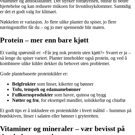
vitaminer og antioksidanter. Det styrker fordøyelsen, bidrar til bedre
hjertehelse og kan redusere risikoen for livsstilssykdommer. Samtidig
er det et godt valg for klimaet.
Nøkkelen er variasjon. Jo flere ulike planter du spiser, jo flere
næringsstoffer får du – og jo mer spennende blir maten.
Protein – mer enn bare kjøtt
Et vanlig spørsmål er: «Får jeg nok protein uten kjøtt?» Svaret er ja –
så lenge du spiser variert. Planter inneholder også protein, og ved å
kombinere ulike kilder dekker du behovet uten problemer.
Gode plantebaserte proteinkilder er:
Belgfrukter
som linser, kikerter og bønner
Tofu, tempeh og edamamebønner
Fullkornsprodukter
som havre, quinoa og bygg
Nøtter og frø
, for eksempel mandler, solsikkefrø og chiafrø
Et godt tips er å inkludere en proteinkilde i hvert måltid – hummus på
brødskiven, linser i salaten eller bønner i gryteretten.
Vitaminer og mineraler – vær bevisst på