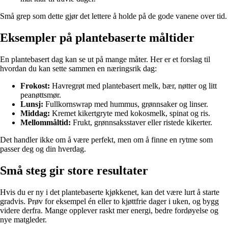
Små grep som dette gjør det lettere å holde på de gode vanene over tid.
Eksempler på plantebaserte måltider
En plantebasert dag kan se ut på mange måter. Her er et forslag til
hvordan du kan sette sammen en næringsrik dag:
Frokost:
Havregrøt med plantebasert melk, bær, nøtter og litt
peanøttsmør.
Lunsj:
Fullkornswrap med hummus, grønnsaker og linser.
Middag:
Kremet kikertgryte med kokosmelk, spinat og ris.
Mellommåltid:
Frukt, grønnsaksstaver eller ristede kikerter.
Det handler ikke om å være perfekt, men om å finne en rytme som
passer deg og din hverdag.
Små steg gir store resultater
Hvis du er ny i det plantebaserte kjøkkenet, kan det være lurt å starte
gradvis. Prøv for eksempel én eller to kjøttfrie dager i uken, og bygg
videre derfra. Mange opplever raskt mer energi, bedre fordøyelse og
nye matgleder.