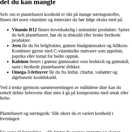
det du kan mangle
Selv om et plantebasert kosthold er rikt på mange næringsstoffer,
finnes det noen vitaminer og mineraler du bør følge ekstra med på.
Vitamin B12
finnes hovedsakelig i animalske produkter. Spiser
du helt plantebasert, bør du ta tilskudd eller bruke berikede
produkter.
Jern
får du fra belgfrukter, grønne bladgrønnsaker og fullkorn.
Kombiner gjerne med C-vitaminrike matvarer som appelsin,
paprika eller tomat for bedre opptak.
Kalsium
finnes i grønne grønnsaker som brokkoli og grønnkål,
samt i berikede plantebaserte drikker.
Omega-3-fettsyrer
får du fra linfrø, chiafrø, valnøtter og
algebaserte kosttilskudd.
Ved å tenke gjennom sammensetningen av måltidene dine kan du
enkelt dekke behovene dine uten å gå på kompromiss med smak eller
helse.
Plantebasert og næringsrik: Slik sikrer du et variert kosthold i
hverdagen