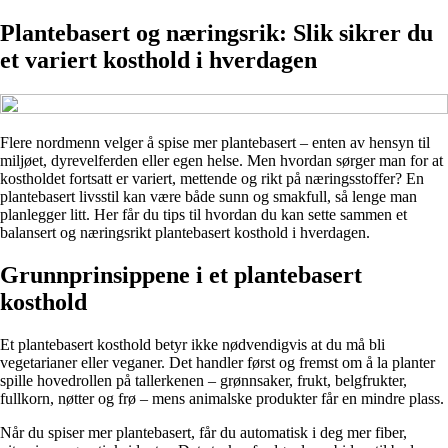
Plantebasert og næringsrik: Slik sikrer du
et variert kosthold i hverdagen
Flere nordmenn velger å spise mer plantebasert – enten av hensyn til
miljøet, dyrevelferden eller egen helse. Men hvordan sørger man for at
kostholdet fortsatt er variert, mettende og rikt på næringsstoffer? En
plantebasert livsstil kan være både sunn og smakfull, så lenge man
planlegger litt. Her får du tips til hvordan du kan sette sammen et
balansert og næringsrikt plantebasert kosthold i hverdagen.
Grunnprinsippene i et plantebasert
kosthold
Et plantebasert kosthold betyr ikke nødvendigvis at du må bli
vegetarianer eller veganer. Det handler først og fremst om å la planter
spille hovedrollen på tallerkenen – grønnsaker, frukt, belgfrukter,
fullkorn, nøtter og frø – mens animalske produkter får en mindre plass.
Når du spiser mer plantebasert, får du automatisk i deg mer fiber,