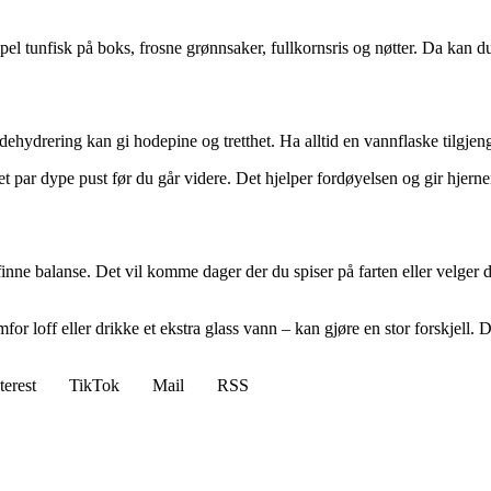
pel tunfisk på boks, frosne grønnsaker, fullkornsris og nøtter. Da kan du
ehydrering kan gi hodepine og tretthet. Ha alltid en vannflaske tilgjen
et par dype pust før du går videre. Det hjelper fordøyelsen og gir hjern
nne balanse. Det vil komme dager der du spiser på farten eller velger det
emfor loff eller drikke et ekstra glass vann – kan gjøre en stor forskjell.
terest
TikTok
Mail
RSS