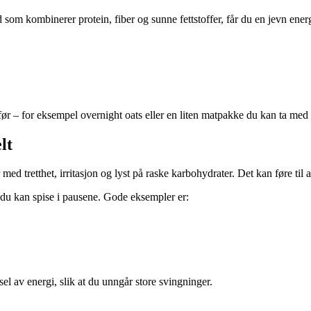
 som kombinerer protein, fiber og sunne fettstoffer, får du en jevn energ
 – for eksempel overnight oats eller en liten matpakke du kan ta med p
lt
d tretthet, irritasjon og lyst på raske karbohydrater. Det kan føre til 
 du kan spise i pausene. Gode eksempler er:
el av energi, slik at du unngår store svingninger.