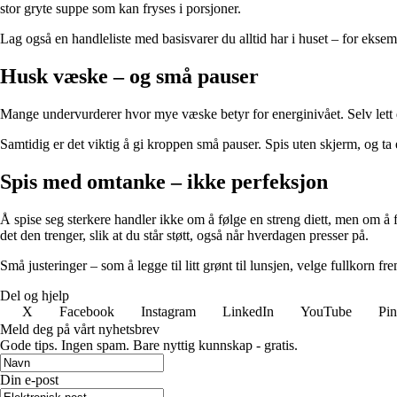
stor gryte suppe som kan fryses i porsjoner.
Lag også en handleliste med basisvarer du alltid har i huset – for eksem
Husk væske – og små pauser
Mange undervurderer hvor mye væske betyr for energinivået. Selv lett d
Samtidig er det viktig å gi kroppen små pauser. Spis uten skjerm, og ta 
Spis med omtanke – ikke perfeksjon
Å spise seg sterkere handler ikke om å følge en streng diett, men om å fi
det den trenger, slik at du står støtt, også når hverdagen presser på.
Små justeringer – som å legge til litt grønt til lunsjen, velge fullkorn fr
Del og hjelp
X
Facebook
Instagram
LinkedIn
YouTube
Pin
Meld deg på vårt nyhetsbrev
Gode ​​tips. Ingen spam. Bare nyttig kunnskap - gratis.
Din e-post