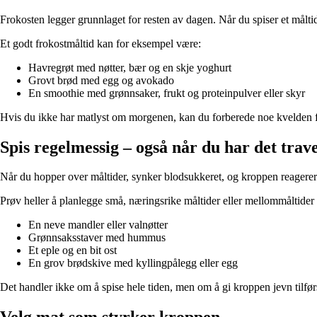
Frokosten legger grunnlaget for resten av dagen. Når du spiser et måltid
Et godt frokostmåltid kan for eksempel være:
Havregrøt med nøtter, bær og en skje yoghurt
Grovt brød med egg og avokado
En smoothie med grønnsaker, frukt og proteinpulver eller skyr
Hvis du ikke har matlyst om morgenen, kan du forberede noe kvelden før
Spis regelmessig – også når du har det trave
Når du hopper over måltider, synker blodsukkeret, og kroppen reagerer me
Prøv heller å planlegge små, næringsrike måltider eller mellommåltider
En neve mandler eller valnøtter
Grønnsaksstaver med hummus
Et eple og en bit ost
En grov brødskive med kyllingpålegg eller egg
Det handler ikke om å spise hele tiden, men om å gi kroppen jevn tilførs