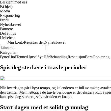
Bli kjent med oss
Få hjelp
Media
Eksponering
Profil
Nyhetsbrevet
Partnere
Del et tips
Helsehelt
Min konto
Registrer deg
Nyhetsbrevet
Kategorier
Føtter
Hud
Tenner
Hørsel
Syn
Hår
Behandling
Restitusjon
Barn
Opplæring
Spis deg sterkere i travle perioder
Når hverdagen går i høyt tempo, og kalenderen er full av møter, avtaler 
den trenger. Men nettopp i de travle periodene er det ekstra viktig å sp
kan spise deg sterkere, selv når tiden er knapp.
Start dagen med et solidt grunnlag