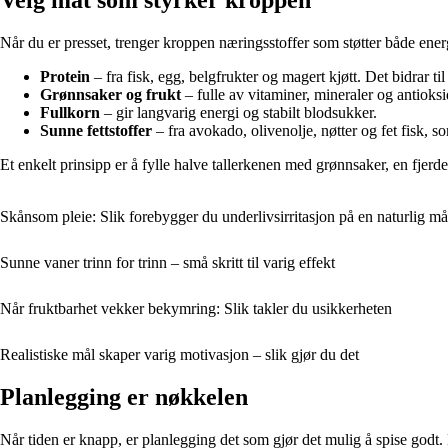
Velg mat som styrker kroppen
Når du er presset, trenger kroppen næringsstoffer som støtter både en
Protein
– fra fisk, egg, belgfrukter og magert kjøtt. Det bidrar t
Grønnsaker og frukt
– fulle av vitaminer, mineraler og antioksi
Fullkorn
– gir langvarig energi og stabilt blodsukker.
Sunne fettstoffer
– fra avokado, olivenolje, nøtter og fet fisk, 
Et enkelt prinsipp er å fylle halve tallerkenen med grønnsaker, en fjerd
Skånsom pleie: Slik forebygger du underlivsirritasjon på en naturlig må
Sunne vaner trinn for trinn – små skritt til varig effekt
Når fruktbarhet vekker bekymring: Slik takler du usikkerheten
Realistiske mål skaper varig motivasjon – slik gjør du det
Planlegging er nøkkelen
Når tiden er knapp, er planlegging det som gjør det mulig å spise godt.