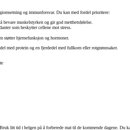
ergiomsetning og immunforsvar. Du kan med fordel prioritere:
il å bevare muskelstyrken og gir god metthetsfølelse.
danter som beskytter cellene mot stress.
som støtter hjernefunksjon og hormoner.
edel med protein og en fjerdedel med fullkorn eller rotgrønnsaker.
te
 Bruk litt tid i helgen på å forberede mat til de kommende dagene. Du k