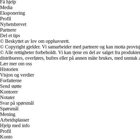
Få hjelp
Media
Eksponering
Profil
Nyhetsbrevet
Partnere
Del et tips
© Beskyttet av lov om opphavsrett.
© Copyright gjelder. Vi samarbeider med partnere og kan motta provisj
© Alle rettigheter forbeholdt. Vi kan tjene en del av salget fra produk
distribueres, overføres, bufres eller på annen måte brukes, med unntak av
Lær mer om oss
Historien
Visjon og verdier
Forfatterne
Send støtte
Kontorer
Notater
Svar på spørsmål
Spørsmål
Mening
Arbeidsplasser
Hjelp med info
Profil
Konto