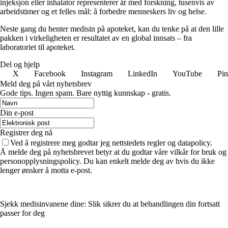
injeksjon eller inhalator representerer år med forskning, tusenvis av
arbeidstimer og et felles mål: å forbedre menneskers liv og helse.
Neste gang du henter medisin på apoteket, kan du tenke på at den lille
pakken i virkeligheten er resultatet av en global innsats – fra
laboratoriet til apoteket.
Del og hjelp
X
Facebook
Instagram
LinkedIn
YouTube
Pin
Meld deg på vårt nyhetsbrev
Gode ​​tips. Ingen spam. Bare nyttig kunnskap - gratis.
Din e-post
Registrer deg nå
Ved å registrere meg godtar jeg nettstedets regler og datapolicy.
Å melde deg på nyhetsbrevet betyr at du godtar våre vilkår for bruk og
personopplysningspolicy. Du kan enkelt melde deg av hvis du ikke
lenger ønsker å motta e-post.
Sjekk medisinvanene dine: Slik sikrer du at behandlingen din fortsatt
passer for deg