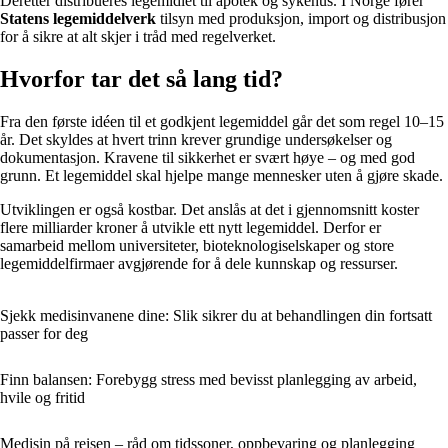
Deretter distribueres legemidlet til apotek og sykehus. I Norge fører
Statens legemiddelverk
tilsyn med produksjon, import og distribusjon
for å sikre at alt skjer i tråd med regelverket.
Hvorfor tar det så lang tid?
Fra den første idéen til et godkjent legemiddel går det som regel 10–15
år. Det skyldes at hvert trinn krever grundige undersøkelser og
dokumentasjon. Kravene til sikkerhet er svært høye – og med god
grunn. Et legemiddel skal hjelpe mange mennesker uten å gjøre skade.
Utviklingen er også kostbar. Det anslås at det i gjennomsnitt koster
flere milliarder kroner å utvikle ett nytt legemiddel. Derfor er
samarbeid mellom universiteter, bioteknologiselskaper og store
legemiddelfirmaer avgjørende for å dele kunnskap og ressurser.
Sjekk medisinvanene dine: Slik sikrer du at behandlingen din fortsatt
passer for deg
Finn balansen: Forebygg stress med bevisst planlegging av arbeid,
hvile og fritid
Medisin på reisen – råd om tidssoner, oppbevaring og planlegging