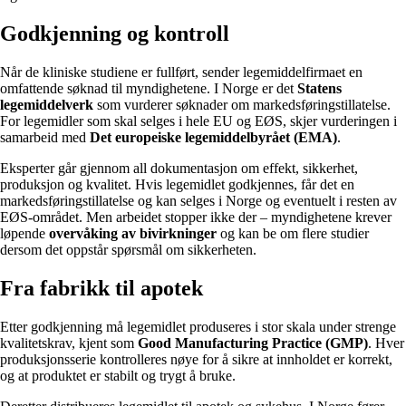
Godkjenning og kontroll
Når de kliniske studiene er fullført, sender legemiddelfirmaet en
omfattende søknad til myndighetene. I Norge er det
Statens
legemiddelverk
som vurderer søknader om markedsføringstillatelse.
For legemidler som skal selges i hele EU og EØS, skjer vurderingen i
samarbeid med
Det europeiske legemiddelbyrået (EMA)
.
Eksperter går gjennom all dokumentasjon om effekt, sikkerhet,
produksjon og kvalitet. Hvis legemidlet godkjennes, får det en
markedsføringstillatelse og kan selges i Norge og eventuelt i resten av
EØS-området. Men arbeidet stopper ikke der – myndighetene krever
løpende
overvåking av bivirkninger
og kan be om flere studier
dersom det oppstår spørsmål om sikkerheten.
Fra fabrikk til apotek
Etter godkjenning må legemidlet produseres i stor skala under strenge
kvalitetskrav, kjent som
Good Manufacturing Practice (GMP)
. Hver
produksjonsserie kontrolleres nøye for å sikre at innholdet er korrekt,
og at produktet er stabilt og trygt å bruke.