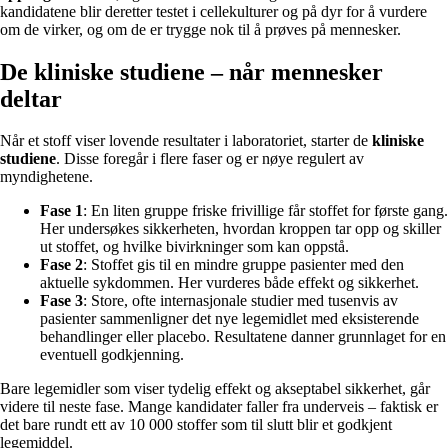
kandidatene blir deretter testet i cellekulturer og på dyr for å vurdere
om de virker, og om de er trygge nok til å prøves på mennesker.
De kliniske studiene – når mennesker
deltar
Når et stoff viser lovende resultater i laboratoriet, starter de
kliniske
studiene
. Disse foregår i flere faser og er nøye regulert av
myndighetene.
Fase 1
: En liten gruppe friske frivillige får stoffet for første gang.
Her undersøkes sikkerheten, hvordan kroppen tar opp og skiller
ut stoffet, og hvilke bivirkninger som kan oppstå.
Fase 2
: Stoffet gis til en mindre gruppe pasienter med den
aktuelle sykdommen. Her vurderes både effekt og sikkerhet.
Fase 3
: Store, ofte internasjonale studier med tusenvis av
pasienter sammenligner det nye legemidlet med eksisterende
behandlinger eller placebo. Resultatene danner grunnlaget for en
eventuell godkjenning.
Bare legemidler som viser tydelig effekt og akseptabel sikkerhet, går
videre til neste fase. Mange kandidater faller fra underveis – faktisk er
det bare rundt ett av 10 000 stoffer som til slutt blir et godkjent
legemiddel.