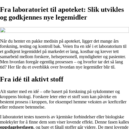
Fra laboratoriet til apoteket: Slik utvikles
og godkjennes nye legemidler
Når du henter en pakke medisin på apoteket, ligger det mange års
forskning, testing og kontroll bak. Veien fra en idé i et laboratorium til
et godkjent legemiddel på markedet er lang, kostbar og krever tett
samarbeid mellom forskere, helsepersonell, myndigheter og pasienter.
Men hvordan foregår egentlig prosessen – og hvorfor tar det så lang
tid? Her får du et overblikk over hvordan nye legemidler blir til.
Fra idé til aktivt stoff
Alt starter med en idé – ofte basert på forskning på sykdommer og
kroppens biologi. Forskere leter etter et stoff som kan påvirke en
bestemt prosess i kroppen, for eksempel hemme veksten av kreftceller
eller redusere betennelse.
I laboratoriet testes tusenvis av kjemiske forbindelser eller biologiske
molekyler for å finne dem som viser lovende effekt. Denne fasen kalles
oppdagelsesfasen
, og bare et fåtall stoffer går videre. De mest lovende