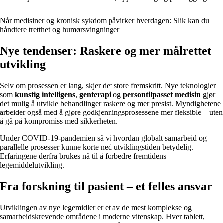
Når medisiner og kronisk sykdom påvirker hverdagen: Slik kan du
håndtere tretthet og humørsvingninger
Nye tendenser: Raskere og mer målrettet
utvikling
Selv om prosessen er lang, skjer det store fremskritt. Nye teknologier
som
kunstig intelligens
,
genterapi
og
persontilpasset medisin
gjør
det mulig å utvikle behandlinger raskere og mer presist. Myndighetene
arbeider også med å gjøre godkjenningsprosessene mer fleksible – uten
å gå på kompromiss med sikkerheten.
Under COVID-19-pandemien så vi hvordan globalt samarbeid og
parallelle prosesser kunne korte ned utviklingstiden betydelig.
Erfaringene derfra brukes nå til å forbedre fremtidens
legemiddelutvikling.
Fra forskning til pasient – et felles ansvar
Utviklingen av nye legemidler er et av de mest komplekse og
samarbeidskrevende områdene i moderne vitenskap. Hver tablett,