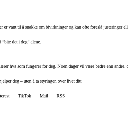
er er vant til å snakke om bivirkninger og kan ofte foreslå justeringer 
 “bite det i deg” alene.
er hva som fungerer for deg. Noen dager vil være bedre enn andre, og det
elper deg – uten å ta styringen over livet ditt.
terest
TikTok
Mail
RSS