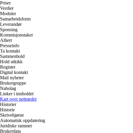
Priser
Verdier
Moduler
Samarbeidsform
Leverandør
Sponsing
Kommisjonstaker
Alliert
Presseinfo
Ta kontakt
Sammenhold
Hold utkikk
Register
Digital kontakt
Mail nyheter
Brukergruppe
Nabolag
Linker i innholdet
Kart over nettstedet
Historier
Historie
Skrivehjørne
Automatisk oppdatering
Juridiske rammer
Brukerdata