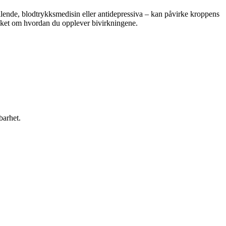
lende, blodtrykksmedisin eller antidepressiva – kan påvirke kroppens
teket om hvordan du opplever bivirkningene.
barhet.