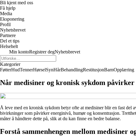
Bli kjent med oss
Få hjelp
Media
Eksponering
Profil
Nyhetsbrevet
Partnere
Del et tips
Helsehelt
Min konto
Registrer deg
Nyhetsbrevet
Kategorier
Føtter
Hud
Tenner
Hørsel
Syn
Hår
Behandling
Restitusjon
Barn
Opplæring
Når medisiner og kronisk sykdom påvirker 
Å leve med en kronisk sykdom betyr ofte at medisiner blir en fast del 
bivirkninger som påvirker energinivå, humør og konsentrasjon. Tretthet,
måter å håndtere dette på, slik at du kan finne en bedre balanse.
Forstå sammenhengen mellom medisiner og 