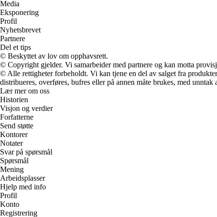
Media
Eksponering
Profil
Nyhetsbrevet
Partnere
Del et tips
© Beskyttet av lov om opphavsrett.
© Copyright gjelder. Vi samarbeider med partnere og kan motta provisj
© Alle rettigheter forbeholdt. Vi kan tjene en del av salget fra produk
distribueres, overføres, bufres eller på annen måte brukes, med unntak av
Lær mer om oss
Historien
Visjon og verdier
Forfatterne
Send støtte
Kontorer
Notater
Svar på spørsmål
Spørsmål
Mening
Arbeidsplasser
Hjelp med info
Profil
Konto
Registrering