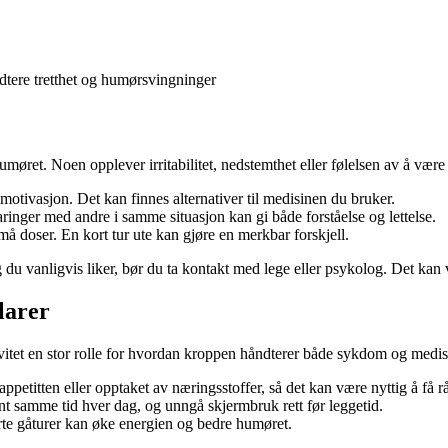
tere tretthet og humørsvingninger
t. Noen opplever irritabilitet, nedstemthet eller følelsen av å være “fl
motivasjon. Det kan finnes alternativer til medisinen du bruker.
aringer med andre i samme situasjon kan gi både forståelse og lettelse.
må doser. En kort tur ute kan gjøre en merkbar forskjell.
 du vanligvis liker, bør du ta kontakt med lege eller psykolog. Det kan 
ilarer
tivitet en stor rolle for hvordan kroppen håndterer både sykdom og medis
petitten eller opptaket av næringsstoffer, så det kan være nyttig å få r
ent samme tid hver dag, og unngå skjermbruk rett før leggetid.
orte gåturer kan øke energien og bedre humøret.