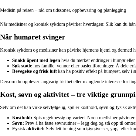
Medisin på reisen – råd om tidssoner, oppbevaring og planlegging
Når medisiner og kronisk sykdom påvirker hverdagen: Slik kan du hånd
Når humøret svinger
Kronisk sykdom og medisiner kan påvirke hjernens kjemi og dermed humøre
Snakk åpent med legen
hvis du merker endringer i humør eller 
Søk støtte
hos familie, venner eller pasientforeninger. Å dele erf
Bevegelse og frisk luft
kan ha positiv effekt på humøret, selv i s
Dersom du opplever langvarig tristhet eller manglende interesse for ting
Kost, søvn og aktivitet – tre viktige grunnp
Selv om det kan virke selvfølgelig, spiller kosthold, søvn og fysisk ak
Kosthold:
Spis regelmessig og variert. Noen medisiner påvirker ap
Søvn:
Prøv å ha faste søvnrutiner – legg deg og stå opp til omtr
Fysisk aktivitet:
Selv lett trening som tøyeøvelser, yoga eller k