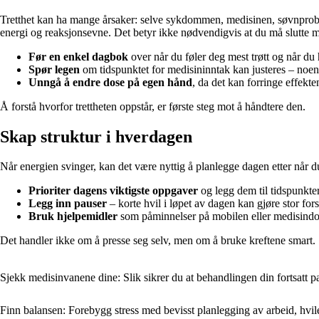
Tretthet kan ha mange årsaker: selve sykdommen, medisinen, søvnproble
energi og reaksjonsevne. Det betyr ikke nødvendigvis at du må slutte
Før en enkel dagbok
over når du føler deg mest trøtt og når du
Spør legen
om tidspunktet for medisininntak kan justeres – noen 
Unngå å endre dose på egen hånd
, da det kan forringe effekte
Å forstå hvorfor trettheten oppstår, er første steg mot å håndtere den.
Skap struktur i hverdagen
Når energien svinger, kan det være nyttig å planlegge dagen etter når d
Prioriter dagens viktigste oppgaver
og legg dem til tidspunkter
Legg inn pauser
– korte hvil i løpet av dagen kan gjøre stor fors
Bruk hjelpemidler
som påminnelser på mobilen eller medisindose
Det handler ikke om å presse seg selv, men om å bruke kreftene smart.
Sjekk medisinvanene dine: Slik sikrer du at behandlingen din fortsatt p
Finn balansen: Forebygg stress med bevisst planlegging av arbeid, hvile