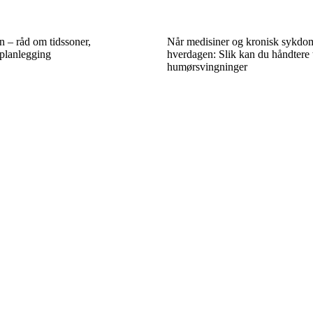
n – råd om tidssoner,
Når medisiner og kronisk sykdo
planlegging
hverdagen: Slik kan du håndtere t
humørsvingninger