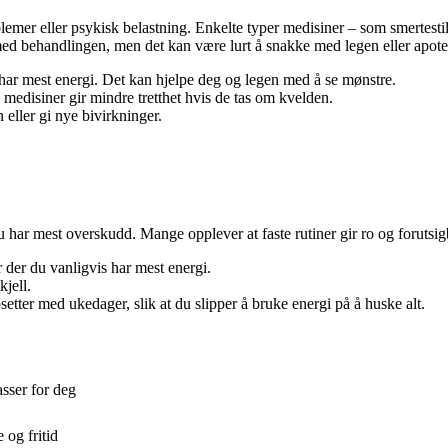
mer eller psykisk belastning. Enkelte typer medisiner – som smertestil
 med behandlingen, men det kan være lurt å snakke med legen eller apo
 har mest energi. Det kan hjelpe deg og legen med å se mønstre.
medisiner gir mindre tretthet hvis de tas om kvelden.
n eller gi nye bivirkninger.
u har mest overskudd. Mange opplever at faste rutiner gir ro og forutsig
 der du vanligvis har mest energi.
kjell.
tter med ukedager, slik at du slipper å bruke energi på å huske alt.
asser for deg
 og fritid