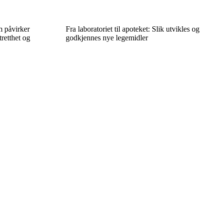
m påvirker
Fra laboratoriet til apoteket: Slik utvikles og
retthet og
godkjennes nye legemidler