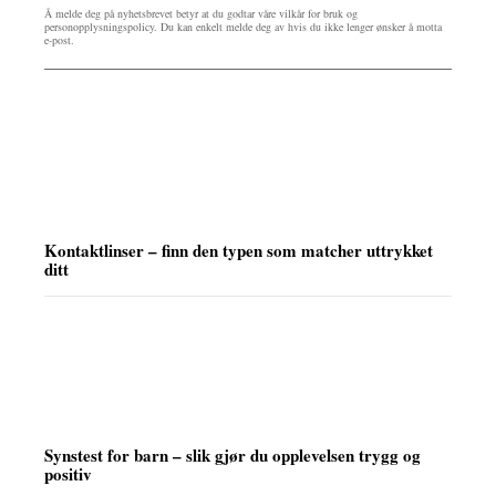
Å melde deg på nyhetsbrevet betyr at du godtar våre vilkår for bruk og
personopplysningspolicy. Du kan enkelt melde deg av hvis du ikke lenger ønsker å motta
e-post.
Kontaktlinser – finn den typen som matcher uttrykket
ditt
Synstest for barn – slik gjør du opplevelsen trygg og
positiv